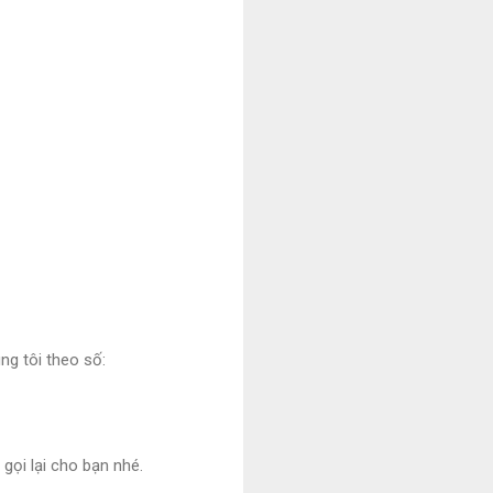
ng tôi theo số:
 gọi lại cho bạn nhé.